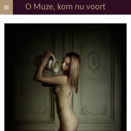
O Muze, kom nu voort
Ga
direct
naar
de
hoofdinhoud