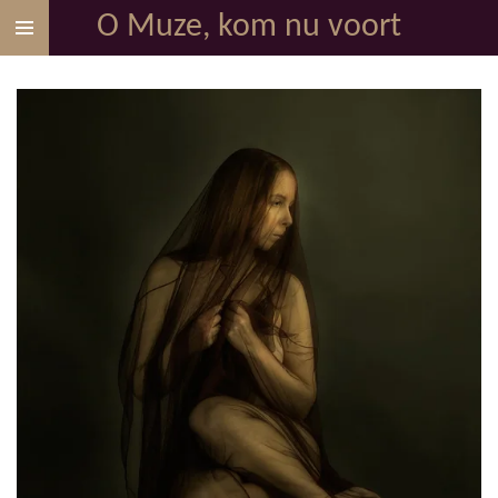
O Muze, kom nu voort
Ga
direct
naar
de
hoofdinhoud